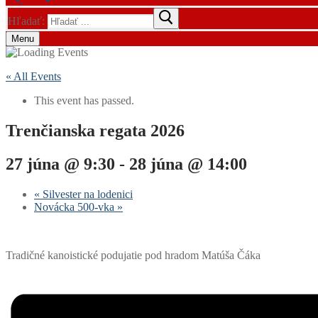
Hľadať:
Menu
« All Events
This event has passed.
Trenčianska regata 2026
27 júna @ 9:30
-
28 júna @ 14:00
«
Silvester na lodenici
Novácka 500-vka
»
Tradičné kanoistické podujatie pod hradom Matúša Čáka