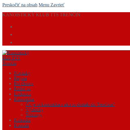
Preskočiť na obsah
Menu
Zavrieť
KANOISTICKÝ KLUB TTS TRENČÍN
Novinky
Regata
Pre členov
Pridať sa
Lodenica
Kanoistika
Čo je to kanoistika a ako sa dostala do Trenčína?
Výsledky
Tréningy
Kalendár
Kontakt