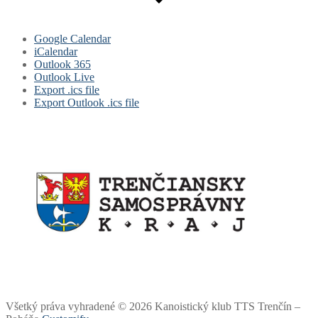
Google Calendar
iCalendar
Outlook 365
Outlook Live
Export .ics file
Export Outlook .ics file
Všetký práva vyhradené © 2026 Kanoistický klub TTS Trenčín –