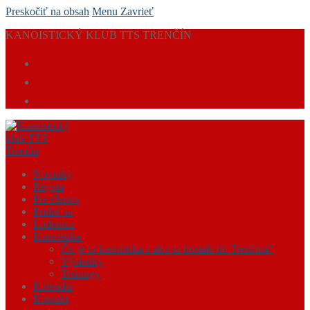
Preskočiť na obsah
Menu
Zavrieť
KANOISTICKÝ KLUB TTS TRENČÍN
Novinky
Regata
Pre členov
Pridať sa
Lodenica
Kanoistika
Čo je to kanoistika a ako sa dostala do Trenčína?
Výsledky
Tréningy
Kalendár
Kontakt