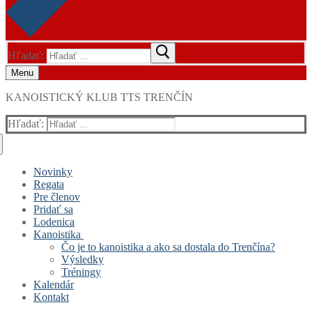
Hľadať:
Menu
KANOISTICKÝ KLUB TTS TRENČÍN
Hľadať:
Novinky
Regata
Pre členov
Pridať sa
Lodenica
Kanoistika
Čo je to kanoistika a ako sa dostala do Trenčína?
Výsledky
Tréningy
Kalendár
Kontakt