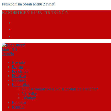
Preskočiť na obsah
Menu
Zavrieť
KANOISTICKÝ KLUB TTS TRENČÍN
Novinky
Regata
Pre členov
Pridať sa
Lodenica
Kanoistika
Čo je to kanoistika a ako sa dostala do Trenčína?
Výsledky
Tréningy
Kalendár
Kontakt