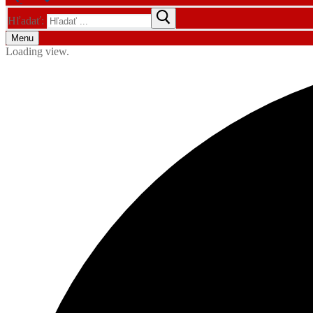
Hľadať:
Menu
Loading view.