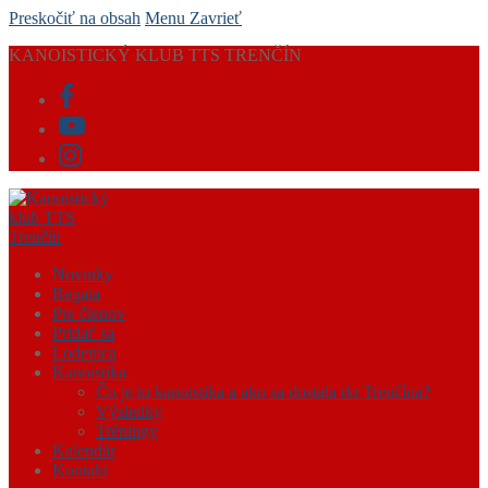
Preskočiť na obsah
Menu
Zavrieť
KANOISTICKÝ KLUB TTS TRENČÍN
Novinky
Regata
Pre členov
Pridať sa
Lodenica
Kanoistika
Čo je to kanoistika a ako sa dostala do Trenčína?
Výsledky
Tréningy
Kalendár
Kontakt