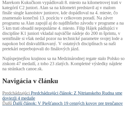
Marekom Kukučkom vypádlovali 8. miesto na kilometrovej trati v
kategórií C2 juniori. Alan sa na kilometri predstavil aj v malom
finále single kanoistov juniorov, kde dopádloval na 4. mieste, čo
znamenalo konečnú 13. pozíciu v celkovom poradí. Na záver
programu sa Alan zapojil aj do najdlhšieho závodu v programe a na
5 km trati obsadil nepopulárne 4. miesto. Filip Hájek pádlujúci v
disciplíne K1 juniori vkladal najväčšie nádeje do 200 m šprintu, v
semifinále si však nedal pozor na technické parametre svojej lode a
napokon bol diskvalifikovaný. V ostatných disciplínach sa naši
pretekári neprebojovali do finálových jázd.
Najúspejnejšou krajinou sa na Medzinárodnej regate stalo Polsko so
ziskom 47 medailí, z toho 23 zlatých. Kompletné výsledky nájdete
na stránkach canoe.sk.
Navigácia v článku
Predchádzajúci
Predchádzajúci článok:
Z Nitrianskeho Rudna sme
doviezli 4 medaile
Ďalší
Ďalší článok:
V Piešťanoch 19 cenných kovov pre trenčanov