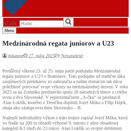
Hľadať:
Menu
Medzinárodná regata juniorov a U23
ttskanoe
27. mája 2025
Nezaradené
Predĺžený víkend 23. až 25. mája patril podujatiu Medzinárodná
regata juniorov a U23 v Bratislave. Toto podujatie už tradične láka
zaujímavých pretekárov zo zahraničia a našim domácim tak dáva
príležitosť porovnať svoje výkony na medzinárodnej úrovni. V roku
2025 sa na Zemníku predstavilo spolu 20 národných tímov z celého
sveta a dva Slovenské. V reprezentačnom „A-čku“ sa predstavil
Alan Lokšík, ktorého z Trenčína doplnili Jozef Múka a FIlip Hájek,
obaja ako zástupcovia tímu Slovensko – B.
Najlepší individuálny výkon z tejto trojice zapísal Jozef Múka, ktorý
vo finále na 200 m obsadil výborné 9. miesto v silne obsadenej
kategórií K1 muži do 23 rokov. Alan Lokšík so svojim deblistom