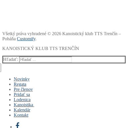
Všetký práva vyhradené © 2026 Kanoistický klub TTS Trenčín –
Poháňa
Customify
.
KANOISTICKÝ KLUB TTS TRENČÍN
Hľadať:
Novinky
Regata
Pre členov
Pridať sa
Lodenica
Kanoistika
Kalendár
Čo je to kanoistika a ako sa dostala do Trenčína?
Kontakt
Výsledky
Tréningy