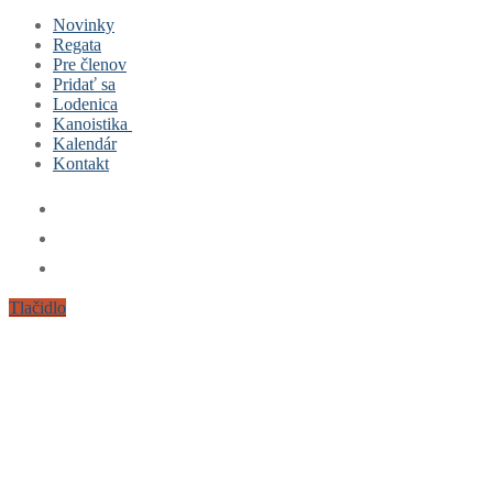
Novinky
Regata
Pre členov
Pridať sa
Lodenica
Kanoistika
Kalendár
Čo je to kanoistika a ako sa dostala do Trenčína?
Kontakt
Výsledky
Tréningy
Tlačidlo