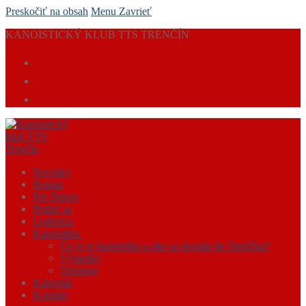
Preskočiť na obsah
Menu
Zavrieť
KANOISTICKÝ KLUB TTS TRENČÍN
Novinky
Regata
Pre členov
Pridať sa
Lodenica
Kanoistika
Čo je to kanoistika a ako sa dostala do Trenčína?
Výsledky
Tréningy
Kalendár
Kontakt