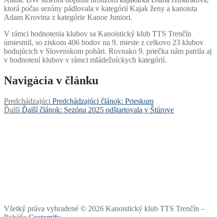
ktorá počas sezóny pádlovala v kategórií Kajak ženy a kanoista
Adam Krovina z kategórie Kanoe Juniori.
V rámci hodnotenia klubov sa Kanoistický klub TTS Trenčín
umiestnil, so ziskom 406 bodov na 9. mieste z celkovo 23 klubov
bodujúcich v Slovenskom pohári. Rovnako 9. priečka nám patrila aj
v hodnotení klubov v rámci mládežníckych kategórií.
Navigácia v článku
Predchádzajúci
Predchádzajúci článok:
Prieskum
Ďalší
Ďalší článok:
Sezóna 2025 odštartovala v Štúrove
Všetký práva vyhradené © 2026 Kanoistický klub TTS Trenčín –