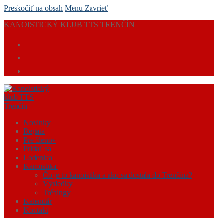
Preskočiť na obsah
Menu
Zavrieť
KANOISTICKÝ KLUB TTS TRENČÍN
Novinky
Regata
Pre členov
Pridať sa
Lodenica
Kanoistika
Čo je to kanoistika a ako sa dostala do Trenčína?
Výsledky
Tréningy
Kalendár
Kontakt