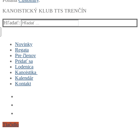
Poháňa
Customify
.
KANOISTICKÝ KLUB TTS TRENČÍN
Hľadať:
Novinky
Regata
Pre členov
Pridať sa
Lodenica
Kanoistika
Kalendár
Čo je to kanoistika a ako sa dostala do Trenčína?
Kontakt
Výsledky
Tréningy
Tlačidlo