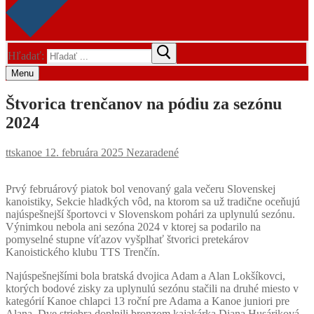
Hľadať:
Menu
Štvorica trenčanov na pódiu za sezónu
2024
ttskanoe
12. februára 2025
Nezaradené
Prvý februárový piatok bol venovaný gala večeru Slovenskej
kanoistiky, Sekcie hladkých vôd, na ktorom sa už tradične oceňujú
najúspešnejší športovci v Slovenskom pohári za uplynulú sezónu.
Výnimkou nebola ani sezóna 2024 v ktorej sa podarilo na
pomyselné stupne víťazov vyšplhať štvorici pretekárov
Kanoistického klubu TTS Trenčín.
Najúspešnejšími bola bratská dvojica Adam a Alan Lokšíkovci,
ktorých bodové zisky za uplynulú sezónu stačili na druhé miesto v
kategórií Kanoe chlapci 13 roční pre Adama a Kanoe juniori pre
Alana. Dve striebra doplnili bronzom kajakárka Diana Husáriková,