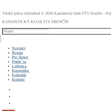
Všetký práva vyhradené © 2026 Kanoistický klub TTS Trenčín – P
KANOISTICKÝ KLUB TTS TRENČÍN
Hľadať:
Novinky
Regata
Pre členov
Pridať sa
Lodenica
Kanoistika
Kalendár
Čo je to kanoistika a ako sa dostala do Trenčína?
Kontakt
Výsledky
Tréningy