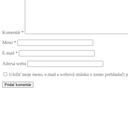
Komentár
*
Meno
*
E-mail
*
Adresa webu
Uložiť moje meno, e-mail a webovú stránku v tomto prehliadači 