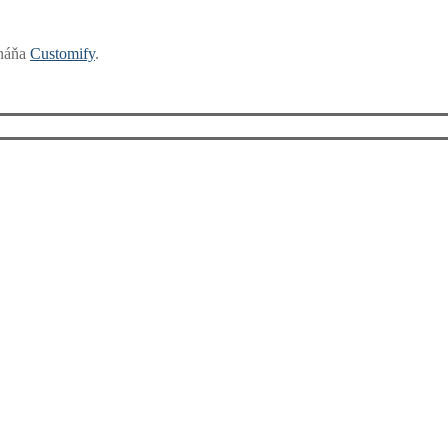
oháňa
Customify
.