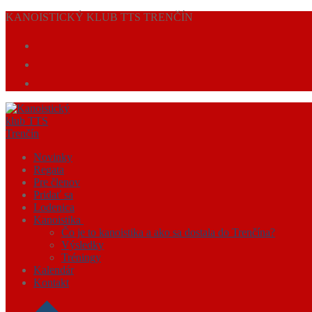
Preskočiť
Menu
Zavrieť
KANOISTICKÝ KLUB TTS TRENČÍN
na
obsah
Novinky
Regata
Pre členov
Pridať sa
Lodenica
Kanoistika
Čo je to kanoistika a ako sa dostala do Trenčína?
Výsledky
Tréningy
Kalendár
Kontakt