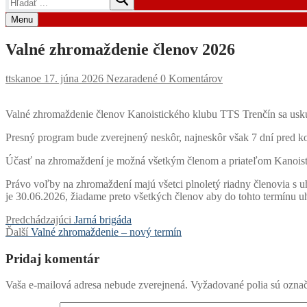
Menu
Valné zhromaždenie členov 2026
ttskanoe
17. júna 2026
Nezaradené
0 Komentárov
Valné zhromaždenie členov Kanoistického klubu TTS Trenčín sa usku
Presný program bude zverejnený neskôr, najneskôr však 7 dní pred 
Účasť na zhromaždení je možná všetkým členom a priateľom Kanois
Právo voľby na zhromaždení majú všetci plnoletý riadny členovia s 
je 30.06.2026, žiadame preto všetkých členov aby do tohto termínu uh
Navigácia
Predchádzajúci
Predchádzajúci
Jarná brigáda
Ďalší
článok:
Ďalší
Valné zhromaždenie – nový termín
v
článok:
článku
Pridaj komentár
Vaša e-mailová adresa nebude zverejnená.
Vyžadované polia sú ozna