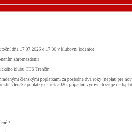
toční dňa 17.07.2026 o 17:30 v klubovni lodenice.
konaním zhromaždenia.
tického klubu TTS Trenčín.
uhradenými členskými poplatkami za posledné dva roky (neplatí pre no
radili členské poplatky na rok 2026, prípadne vyrovnali svoje nedopla
čené
*